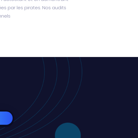
ées par les pirates. Nos audits
nnels